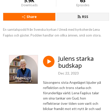
5.9K
63
Downloads
Episodes
Share
RSS
En samtalspodd från Svenska kyrkan i Umeå med kyrkoherde Lena 
Fagéus och gäster. Podden handlar om olika ämnen, små som stora.
Julens starka
budskap
Dec 22, 2023
Säsongens sista Angeläget bjuder på
reflektion och trons starka och
förunderliga värld. Lena Fagéus talar
om sina tankar om Gud, hon
reflekterar över tiden som varit och
blickar framåt mot ett nytt år och vad