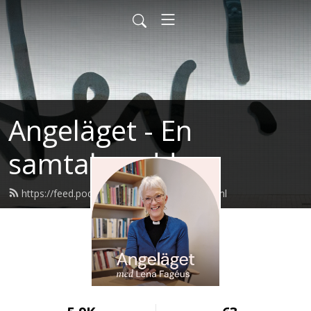
Angeläget - En
samtalspodd
https://feed.podbean.com/angelaget/feed.xml